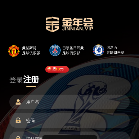
送
18
元
注册
登录