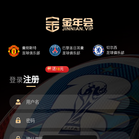
送
18
元
注册
登录