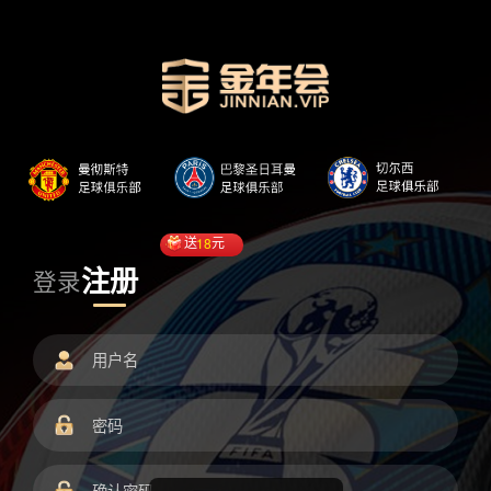
送
18
元
注册
登录